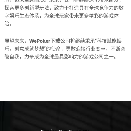
探索更多创新型玩法，致力于打造具有全球竞争力的数
字娱乐生态体系，为全球玩家带来更多精彩的游戏体
验。
展望未来，
WePoker下载
公司将继续秉承“科技赋能娱
乐，创意成就梦想”的使命，勇敢迎接行业变革，不断突
破自我，力争成为全球最具影响力的游戏公司之一。