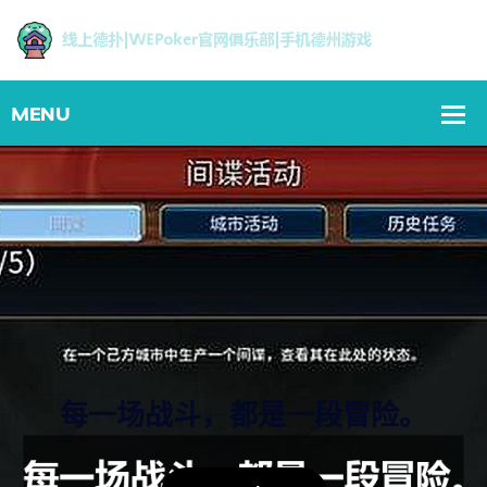
每一场战斗，都是一段冒险。