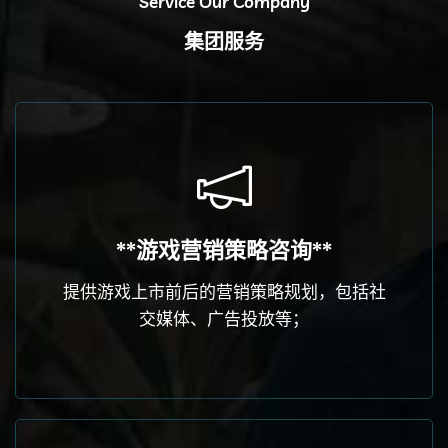
Service Our Company
集团服务
**游戏营销策略咨询**
提供游戏上市前后的营销策略规划，包括社
交媒体、广告投放等；