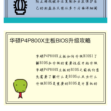
单机游戏加密攻略：保护游戏数据安全的方
法
2025-10-18 01:53:48