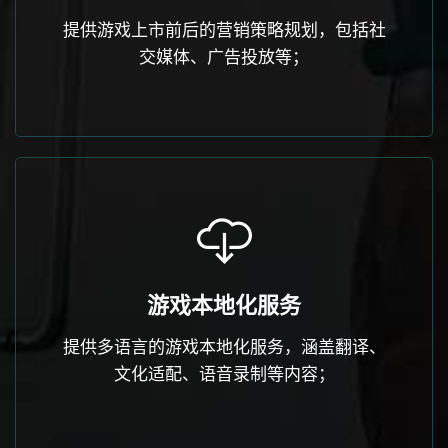
提供游戏上市前后的营销策略规划，包括社
交媒体、广告投放等；
游戏本地化服务
提供多语言的游戏本地化服务，涵盖翻译、
文化适配、语音录制等内容；