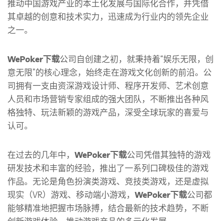
推动中国游戏产业的本土化发展与国际化合作，并凭借
其卓越的创意和技术实力，迅速成为行业内的领先企业
之一。
WePoker下载
公司自创建之初，就秉持着“娱乐无限，创
意无限”的核心理念，始终走在游戏文化创新的前沿。公
司拥有一支由资深游戏设计师、程序开发师、艺术创意
人员和市场营销专家组成的强大团队，不断推出各种风
格独特、玩法新颖的游戏产品，深受全球玩家的喜爱与
认可。
在过去的几年中，
WePoker下载
公司凭借其独特的游戏
研发技术和丰富的经验，推出了一系列口碑极佳的游戏
作品。无论是角色扮演类游戏、竞技类游戏，还是虚拟
现实（VR）游戏、移动端小游戏，
WePoker下载
公司都
能够精准地把握市场脉搏，结合最新的技术趋势，不断