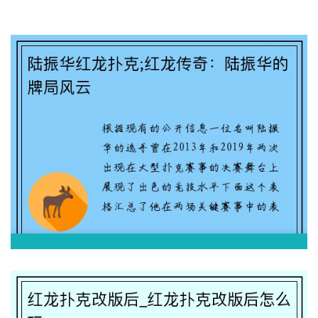
陆振华红龙扑克;红龙传奇：陆振华的牌局风
云
2025-11-09 06:37:41