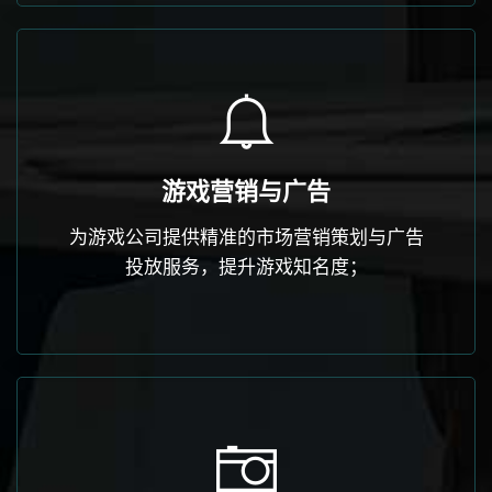
游戏营销与广告
为游戏公司提供精准的市场营销策划与广告
投放服务，提升游戏知名度；