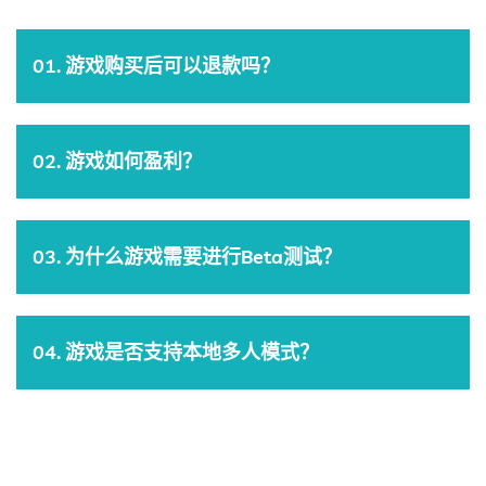
01. 游戏购买后可以退款吗？
02. 游戏如何盈利？
03. 为什么游戏需要进行Beta测试？
04. 游戏是否支持本地多人模式？