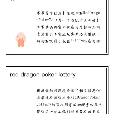
texas hold'em red dragon cup poker
2025-10-24 06:37:14