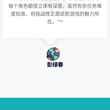
每个角色都很立体有深度。虽然有些任务难
度较高，但挑战性正是这款游戏的魅力所
在。”**
彭绿春