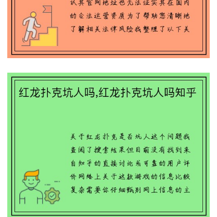
红龙扑克属于赌博吗_红龙扑克poker官网
2025-11-04 06:37:40