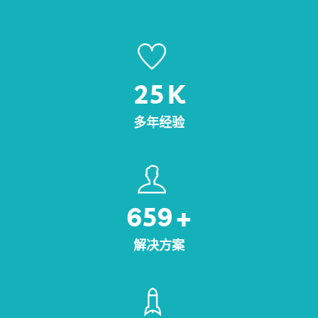
25
K
多年经验
659
+
解决方案